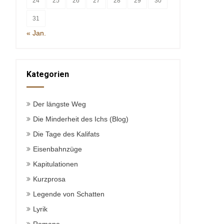
24
25
26
27
28
29
30
31
« Jan.
Kategorien
Der längste Weg
Die Minderheit des Ichs (Blog)
Die Tage des Kalifats
Eisenbahnzüge
Kapitulationen
Kurzprosa
Legende von Schatten
Lyrik