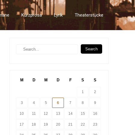
mane
Kurzprosa
Lyrik
Theaterstücke
M
D
M
D
F
S
S
1
2
3
4
5
6
7
8
9
10
11
12
13
14
15
16
17
18
19
20
21
22
23