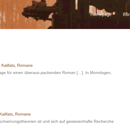
Homepage
Ro
 Kalifats
,
Romane
dlage für einen überaus packenden Roman […]. In Monologen,
alifats
,
Romane
rschwörungstheorien ist und sich auf gewissenhafte Recherche