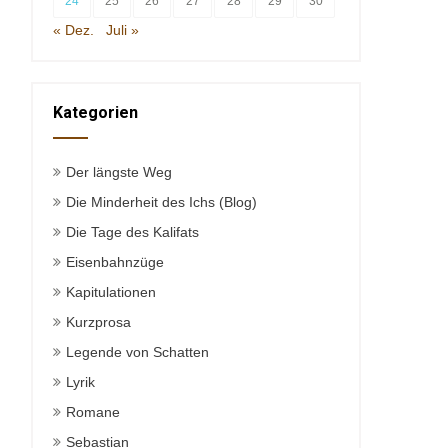
24
25
26
27
28
29
30
« Dez.
Juli »
Kategorien
Der längste Weg
Die Minderheit des Ichs (Blog)
Die Tage des Kalifats
Eisenbahnzüge
Kapitulationen
Kurzprosa
Legende von Schatten
Lyrik
Romane
Sebastian