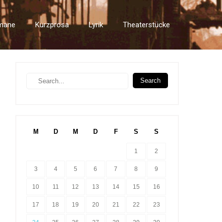
mane
Kurzprosa
Lyrik
Theaterstücke
M
D
M
D
F
S
S
1
2
3
4
5
6
7
8
9
10
11
12
13
14
15
16
17
18
19
20
21
22
23