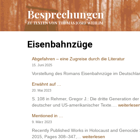
Besprechungen
ZU TEXTEN VON THOMAS JOSEF WEHLIM
Eisenbahnzüge
Abgefahren – eine Zugreise durch die Literatur
15. Juni 2025
Vorstellung des Romans Eisenbahnzüge im Deutschlan
Erwähnt auf …
20. Mai 2023
S. 108 in Rehmer, Gregor J.: Die dritte Generation der
Erwähnt
deutscher und US-amerikanischer Texte.…
weiterlese
auf
Mentioned in …
…
9. März 2023
Recently Published Works in Holocaust and Genocide S
Mentioned
2015, Pages 308–347,…
weiterlesen