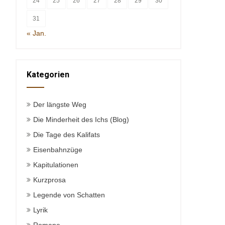
24
25
26
27
28
29
30
31
« Jan.
Kategorien
Der längste Weg
Die Minderheit des Ichs (Blog)
Die Tage des Kalifats
Eisenbahnzüge
Kapitulationen
Kurzprosa
Legende von Schatten
Lyrik