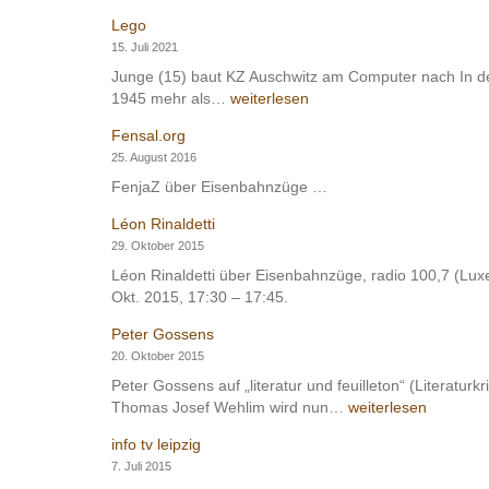
in
Lego
…
15. Juli 2021
Junge (15) baut KZ Auschwitz am Computer nach In d
Lego
1945 mehr als…
weiterlesen
Fensal.org
25. August 2016
FenjaZ über Eisenbahnzüge …
Léon Rinaldetti
29. Oktober 2015
Léon Rinaldetti über Eisenbahnzüge, radio 100,7 (Lux
Okt. 2015, 17:30 – 17:45.
Peter Gossens
20. Oktober 2015
Peter Gossens auf „literatur und feuilleton“ (Literat
Peter
Thomas Josef Wehlim wird nun…
weiterlesen
Gossens
info tv leipzig
7. Juli 2015