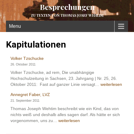
Besprechungen
ZU TEXTEN VON THOMAS JOSEF WEHLIM
Menu
Kapitulationen
Volker Tzschucke
26. Oktober 2011
Volker Tzschucke, ad rem, Die unabhängige
Hochschulzeitung in Sachsen, 23. Jahrgang | Nr. 25, 26.
Volker
Oktober 2011: Fast auf ganzer Linie versagt…
weiterlesen
Tzschucke
Annegret Faber, LVZ
21. September 2011
Thomas Joseph Wehtim beschreibt wie ein Kind, das von
nichts weiß und deshalb alles sagen darf. Als hätte er sich
Annegret
vorgenommen, uns zu…
weiterlesen
Faber,
LVZ