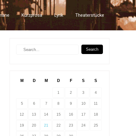
mane
Kurzprosa
Lyrik
Theaterstücke
M
D
M
D
F
S
S
1
2
3
4
5
6
7
8
9
10
11
12
13
14
15
16
17
18
19
20
21
22
23
24
25